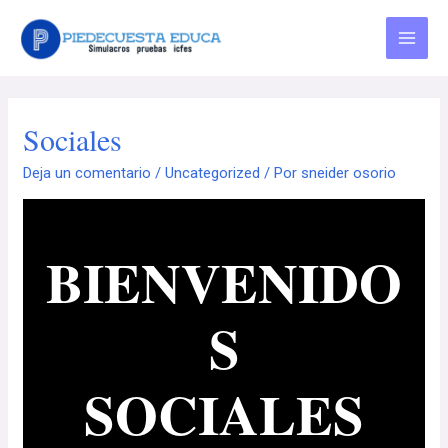
Sociales
Deja un comentario
/
Uncategorized
/ Por
sneider osorio
BIENVENIDO
S
SOCIALES